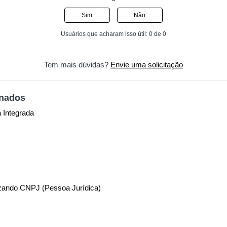
Sim
Não
Usuários que acharam isso útil: 0 de 0
Tem mais dúvidas?
Envie uma solicitação
onados
a Integrada
zando CNPJ (Pessoa Jurídica)