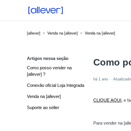
[allever]
Venda na [allever]
Venda na [allever]
Artigos nessa seção
Como po
Como posso vender na
[allever] ?
há 1 ano
Atualizad
Conexão oficial Loja Integrada
Venda na [allever]
CLIQUE AQUI
, e f
Suporte ao seller
Para vender na [all